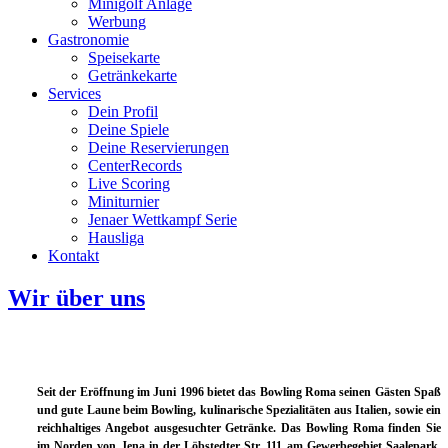
Minigolf Anlage
Werbung
Gastronomie
Speisekarte
Getränkekarte
Services
Dein Profil
Deine Spiele
Deine Reservierungen
CenterRecords
Live Scoring
Miniturnier
Jenaer Wettkampf Serie
Hausliga
Kontakt
Wir über uns
Seit der Eröffnung im Juni 1996 bietet das Bowling Roma seinen Gästen Spaß
und gute Laune beim Bowling, kulinarische Spezialitäten aus Italien, sowie ein
reichhaltiges Angebot ausgesuchter Getränke. Das Bowling Roma finden Sie
im Norden von Jena in der Löbstedter Str. 111 am Gewerbegebiet Saalepark.