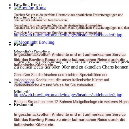
Bowling Roma
Tauchen Sie ein in die perfekte Harmonie aus sportlichem Freizeitvergnügen und
Bowling Roma
den Genuss italienischer Kostbarkeiten.
Genießen Sie unvergessene Stunden in einzigartiger Atmosphäre.
Tauchen Sie ein in die perfekte Harmonie aus sportlichem Freizeitvergnügen und den
Genießen Sie unvergessene Stunden in einzigartiger Atmosphäre.
http://web.bowlingroma.de/images/headers/slideheader0.jpg
Restaurant
Moonlight Bowling
In geschmackvollem Ambiente und mit aufmerksamen Service
lädt das Bowling Roma zu einer kulinarischen Reise durch die
Jeden Freitag und Samstag ab 22.00 Uhr erwartet sie das Spezi
italienische Küche ein.
Zu heißen Beats der 80er, 90er und zu aktuellen Charts können
Genießen Sie die frischen und leichten Spezialitäten der
italienischen Kochkunst, die unser italienische Küche auf
variantenreiche Art und Weise für Sie zubereitet.
Minigolf
http://web.bowlingroma.de/images/headers/slideheader2.jpg
Erleben Sie auf unserer 12 Bahnen Minigolfanlage
ein weiteres Highl
Restaurant
In geschmackvollem Ambiente und mit aufmerksamen Service
lädt das Bowling Roma zu einer kulinarischen Reise durch die
italienische Küche ein.