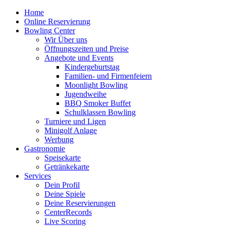
Home
Online Reservierung
Bowling Center
Wir Über uns
Öffnungszeiten und Preise
Angebote und Events
Kindergeburtstag
Familien- und Firmenfeiern
Moonlight Bowling
Jugendweihe
BBQ Smoker Buffet
Schulklassen Bowling
Turniere und Ligen
Minigolf Anlage
Werbung
Gastronomie
Speisekarte
Getränkekarte
Services
Dein Profil
Deine Spiele
Deine Reservierungen
CenterRecords
Live Scoring