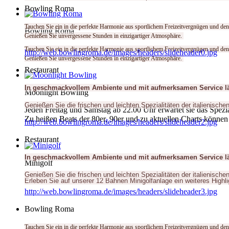
Bowling Roma
Tauchen Sie ein in die perfekte Harmonie aus sportlichem Freizeitvergnügen und den
Bowling Roma
Genießen Sie unvergessene Stunden in einzigartiger Atmosphäre.
Tauchen Sie ein in die perfekte Harmonie aus sportlichem Freizeitvergnügen und den
http://web.bowlingroma.de/images/headers/slideheader0.jpg
Genießen Sie unvergessene Stunden in einzigartiger Atmosphäre.
Restaurant
In geschmackvollem Ambiente und mit aufmerksamen Service lädt
Moonlight Bowling
Genießen Sie die frischen und leichten Spezialitäten der italienische
Jeden Freitag und Samstag ab 22.00 Uhr erwartet sie das Spezi
Zu heißen Beats der 80er, 90er und zu aktuellen Charts können
http://web.bowlingroma.de/images/headers/slideheader2.jpg
Restaurant
In geschmackvollem Ambiente und mit aufmerksamen Service lädt
Minigolf
Genießen Sie die frischen und leichten Spezialitäten der italienische
Erleben Sie auf unserer 12 Bahnen Minigolfanlage
ein weiteres Highl
http://web.bowlingroma.de/images/headers/slideheader3.jpg
Bowling Roma
Tauchen Sie ein in die perfekte Harmonie aus sportlichem Freizeitvergnügen und den