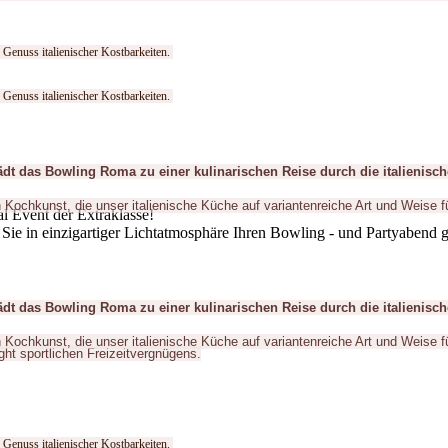
 Genuss italienischer Kostbarkeiten.
 Genuss italienischer Kostbarkeiten.
 das Bowling Roma zu einer kulinarischen Reise durch die italienisch
n Kochkunst, die unser italienische Küche auf variantenreiche Art und Weise f
al Event der Extraklasse!
 Sie in einzigartiger Lichtatmosphäre Ihren Bowling - und Partyabend g
 das Bowling Roma zu einer kulinarischen Reise durch die italienisch
n Kochkunst, die unser italienische Küche auf variantenreiche Art und Weise f
ight sportlichen Freizeitvergnügens.
 Genuss italienischer Kostbarkeiten.