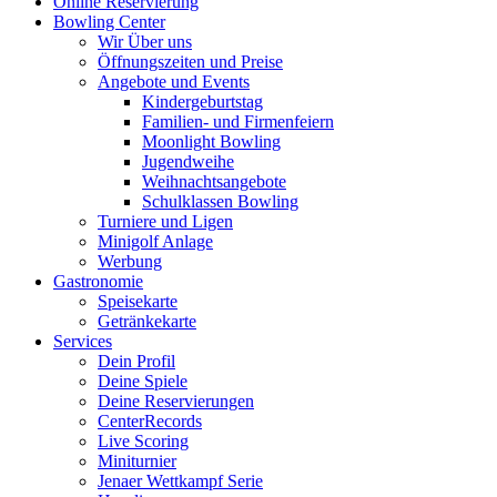
Online Reservierung
Bowling Center
Wir Über uns
Öffnungszeiten und Preise
Angebote und Events
Kindergeburtstag
Familien- und Firmenfeiern
Moonlight Bowling
Jugendweihe
Weihnachtsangebote
Schulklassen Bowling
Turniere und Ligen
Minigolf Anlage
Werbung
Gastronomie
Speisekarte
Getränkekarte
Services
Dein Profil
Deine Spiele
Deine Reservierungen
CenterRecords
Live Scoring
Miniturnier
Jenaer Wettkampf Serie