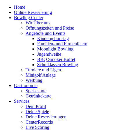
Home
Online Reservierung
Bowling Center
Wir Über uns
Öffnungszeiten und Preise
Angebote und Events
Kindergeburtstag
Familien- und Firmenfeiern
Moonlight Bowling
Jugendweihe
BBQ Smoker Buffet
Schulklassen Bowling
Turniere und Ligen
Minigolf Anlage
Werbung
Gastronomie
Speisekarte
Getränkekarte
Services
Dein Profil
Deine Spiele
Deine Reservierungen
CenterRecords
Live Scoring